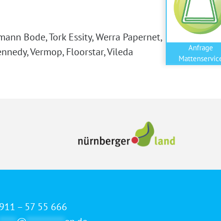
mann Bode, Tork Essity, Werra Papernet,
Anfrage
nnedy, Vermop, Floorstar, Vileda
Mattenservic
911 – 57 55 666