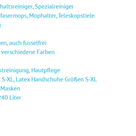
haltsreiniger, Spezialreiniger
asermops, Mophalter, Teleskopstiele
g
n, auch fusselfrei
h verschiedene Farben
treinigung, Hautpflege
 S-XL, Latex Handschuhe Größen S-XL
-Masken
240 Liter