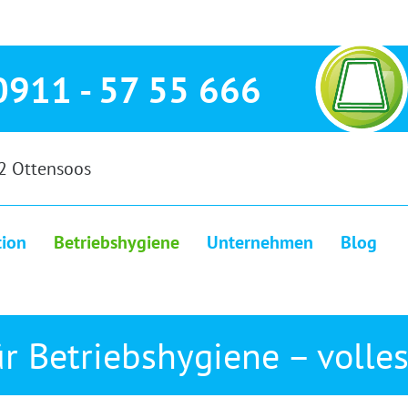
0911 - 57 55 666
2 Ottensoos
tion
Betriebshygiene
Unternehmen
Blog
r Betriebshygiene – volle