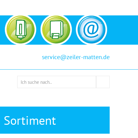
service@zeiler-matten.de
s Sortiment