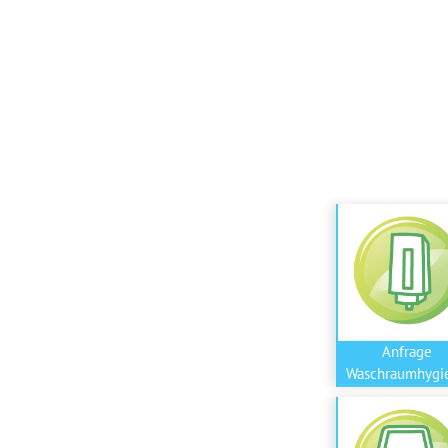
Anfrage
Waschraumhygi