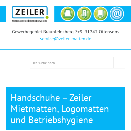
Gewerbegebiet Bräunleinsberg 7+9, 91242 Ottensoos
service@zeiler-matten.de
Handschuhe – Zeiler
Mietmatten, Logomatten
und Betriebshygiene