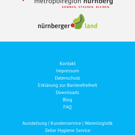
Kontakt
Impressum
Datenschutz
Erklärung zur Barrierefreiheit
Downloads
Blog
FAQ
Ausstellung | Kundenservice | Warenlogistik
Zeiler Hygiene Service