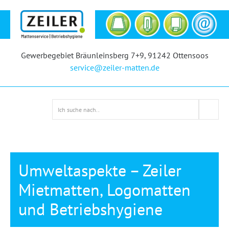
Gewerbegebiet Bräunleinsberg 7+9, 91242 Ottensoos
service@zeiler-matten.de
Umweltaspekte – Zeiler
Mietmatten, Logomatten
und Betriebshygiene